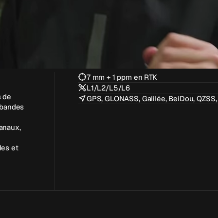
7 mm + 1 ppm en RTK
L1/L2/L5/L6
s de
GPS, GLONASS, Galilée, BeiDou, QZSS,
s bandes
canaux,
les et