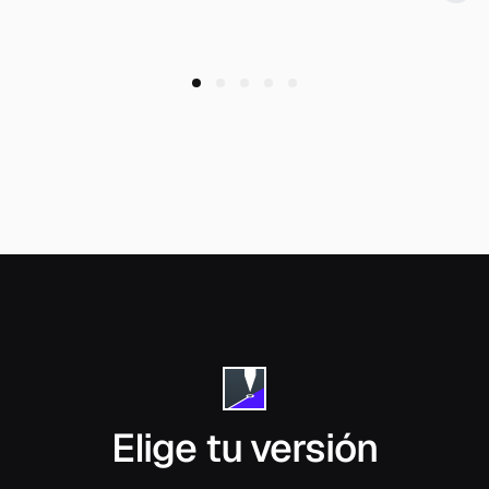
garantizando la precisión y fiabilidad de los datos
para nuestros clientes.
Ultimatum Finesse Publicar en LinkedIn
Elige tu versión